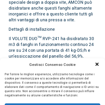
speciale design a doppia vite, AMCON può
disidratare anche questi fanghi altamente
inorganici e offrire a questo cliente tutti gli
altri vantaggi di una pressa a vite.​
Dettagli di installazione
Il VOLUTE DUO™ RVP-241 ha disidratato 30
m3 di fanghi in funzionamento continuo 24
ore su 24 con una portata di 41 kg-DS/h e
un’essiccazione del panello del 56,9%.
Durante il funzionamento, la coagulazione e
Gestisci Consenso Cookie
la flocculazione sono state eseguite dal
miscelatore in linea per ottenere fiocchi
Per fornire le migliori esperienze, utilizziamo tecnologie come i
cookie per memorizzare e/o accedere alle informazioni del
della migliore qualità.
dispositivo. Il consenso a queste tecnologie ci permetterà di
elaborare dati come il comportamento di navigazione o ID unici su
Grazie al suo ingombro ridotto, all’ottima
questo sito. Non acconsentire o ritirare il consenso può influire
essiccazione del panello, alla qualità del
negativamente su alcune caratteristiche e funzioni.
filtrato e al basso consumo energetico,