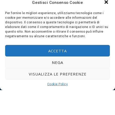
Gestisci Consenso Cookie
Per fornire le migliori esperienze, utilizziamo tecnologie come i
cookie per memorizzare e/o accedere alle informazioni del
dispositivo. Il consenso a queste tecnologie ci permetterà di
elaborare dati come il comportamento di navigazione o ID unici su
questo sito. Non acconsentire o ritirare il consenso può influire
negativamente su alcune caratteristiche e funzioni.
ACCETTA
NEGA
VISUALIZZA LE PREFERENZE
Cookie Policy
N.T.W. S.r.l. C.F. e P.Iva 03871530261
SEDE LEGALE ED UFFICI
Via dell’Artigianato, 8,